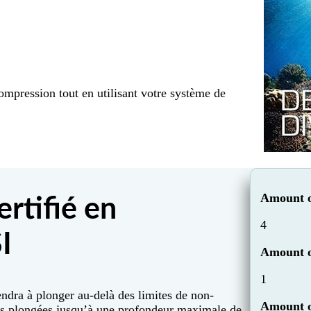
ompression tout en utilisant votre système de
Amount o
rtifié en
4
I
Amount o
1
ndra à plonger au-delà des limites de non-
Amount o
des plongées jusqu’à une profondeur maximale de