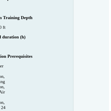
 Training Depth
 ft
 duration (h)
tion Prerequisites
er
on,
ing
on,
Air
on,
 24