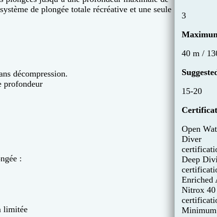
système de plongée totale récréative et une seule
3
Maximum
40 m / 130
Suggested
sans décompression.
de profondeur
15-20
Certifica
Open Wat
Diver
certificati
ongée :
Deep Div
certificati
Enriched 
Nitrox 40
certificati
 limitée
Minimum