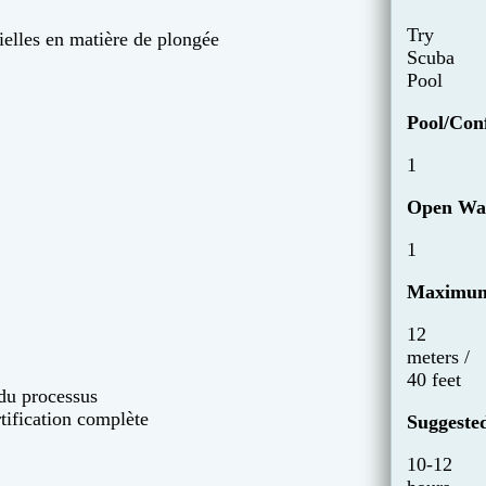
Try
ielles en matière de plongée
Scuba
Pool
Pool/Con
1
Open Wat
1
Maximum
12
meters /
40 feet
du processus
tification complète
Suggeste
10-12