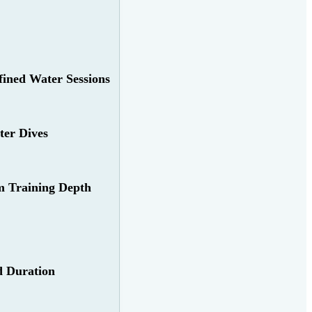
fined Water Sessions
er Dives
 Training Depth
d Duration